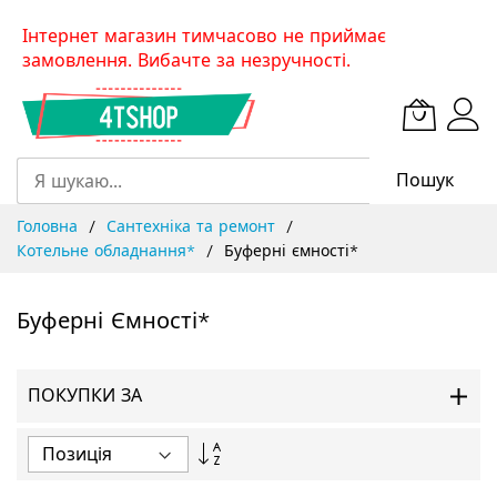
Skip
Інтернет магазин тимчасово не приймає
to
замовлення. Вибачте за незручності.
Content
Пошук
Головна
Сантехніка та ремонт
Котельне обладнання*
Буферні ємності*
Буферні Ємності*
ПОКУПКИ ЗА
Сортувати
у
порядку