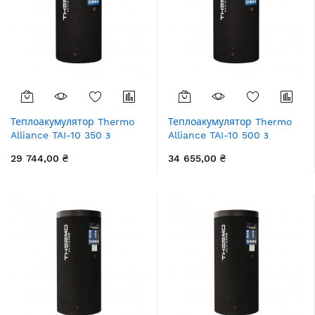
Теплоакумулятор Thermo
Теплоакумулятор Thermo
Alliance TAI-10 350 з
Alliance TAI-10 500 з
теплообмінником 1,4 кв. м
теплообмінником 1,4 кв. м
29 744,00 ₴
34 655,00 ₴
з ізоляцією 60 мм
з ізоляцією 60 мм