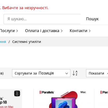
 Вибачте за незручності.
Пошук
Послуги
Оплата і доставка
Контакти
ення
Системні утиліти
Сортувати
Сортувати за
Показати
в)
у
порядку
збільшення