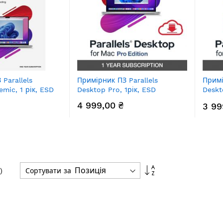
Parallels
Примірник ПЗ Parallels
Примі
mic, 1 рік, ESD
Desktop Pro, 1рік, ESD
Deskt
ESD
4 999,00 ₴
3 99
Сортувати
Сортувати за
)
у
порядку
збільшення