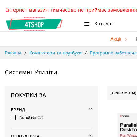
Skip
Інтернет магазин тимчасово не приймає замовлення.
to
Content
Каталог
Акції
Головна
Комп'ютери та ноутбуки
Програмне забезпеч
Системні Утиліти
3
елементи(і
ПОКУПКИ ЗА
БРЕНД
Parallels
3
ПЛАТФОРМА