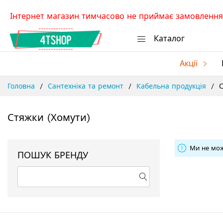
Skip
Інтернет магазин тимчасово не приймає замовлення.
to
Content
Каталог
Акції
Головна
Сантехніка та ремонт
Кабельна продукція
С
Стяжки (хомути)
Ми не мож
ПОШУК БРЕНДУ