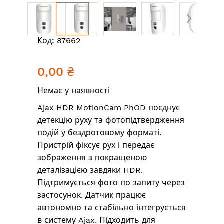
Перейти
Код:
87662
до
початку
0,00 ₴
галереї
зображень
Немає у наявності
Ajax HDR MotionCam PhOD поєднує
детекцію руху та фотопідтвердження
подій у бездротовому форматі.
Пристрій фіксує рух і передає
зображення з покращеною
деталізацією завдяки HDR.
Підтримується фото по запиту через
застосунок. Датчик працює
автономно та стабільно інтегрується
в систему Ajax. Підходить для