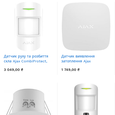
Датчик руху та розбиття
Датчик виявлення
скла Ajax CombiProtect,
затоплення Ajax
Jeweler, бездротовий,
LeaksProtect, Jeweller,
3 049,00 ₴
1 749,00 ₴
білий
бездротовий, білий