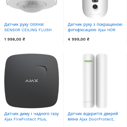
Датчик руху OSRAM
Датчик руху з покращеною
SENSOR CEILING FLUSH
фотофіксацією Ajax HDR
IP20 білий
MotionCam, Jeweller,
1 998,00 ₴
4 999,00 ₴
бездротовий, білий
Датчик диму і чадного газу
Датчик відкриття дверей
Ajax FireProtect Plus,
вікна Ajax DoorProtect,
Jeweler, бездротовий,
Jeweler, бездротовий,