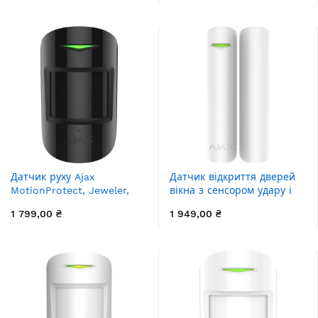
Датчик руху Ajax
Датчик відкриття дверей
MotionProtect, Jeweler,
вікна з сенсором удару і
бездротовий, чорний
нахилу Ajax DoorProtect
1 799,00 ₴
1 949,00 ₴
(5314.09.BL1)
Plus, Jeweler, бездротовий,
білий (9999.13.WH1)