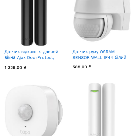
Датчик відкриття дверей
Датчик руху OSRAM
вікна Ajax DoorProtect,
SENSOR WALL IP44 білий
Jeweler, бездротовий,
588,00 ₴
1 329,00 ₴
чорний