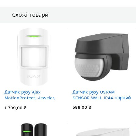
Схожі товари
Датчик руху Ajax
Датчик руху OSRAM
MotionProtect, Jeweler,
SENSOR WALL IP44 чорний
бездротовий, білий
588,00 ₴
1 799,00 ₴
(5328.09.WH1)