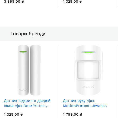
3 899,00 ₴
1 329,00 ₴
чорний
білий (7063.03.WH1)
Товари бренду
Датчик відкриття дверей
Датчик руху Ajax
вікна Ajax DoorProtect,
MotionProtect, Jeweler,
Jeweler, бездротовий,
бездротовий, білий
1 329,00 ₴
1 799,00 ₴
білий (7063.03.WH1)
(5328.09.WH1)