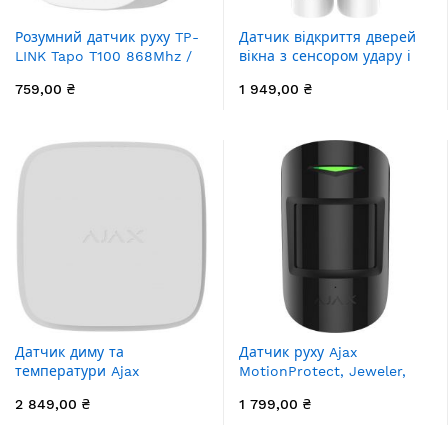
Розумний датчик руху TP-
Датчик відкриття дверей
LINK Tapo T100 868Mhz /
вікна з сенсором удару і
922MHz 120*
нахилу Ajax DoorProtect
759,00 ₴
1 949,00 ₴
Plus, Jeweler, бездротовий,
білий (9999.13.WH1)
Датчик диму та
Датчик руху Ajax
температури Ajax
MotionProtect, Jeweler,
FireProtect 2 RB Heat
бездротовий, чорний
2 849,00 ₴
1 799,00 ₴
Smoke Jeweler, змінна
(5314.09.BL1)
батарея, бездротовий,
білий