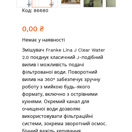
Перейти
Код:
86680
до
початку
0,00 ₴
галереї
зображень
Немає у наявності
Змішувач Franke Lina J Clear Water
2.0 поєднує класичний J-подібний
вилив і можливість подачі
фільтрованої води. Поворотний
вилив на 360° забезпечує зручну
роботу з мийкою будь-якого
формату, включно з острівними
кухнями. Окремий канал для
очищеної води дозволяє
використовувати фільтраційні
системи, зокрема зворотний осмос.
Бічний важіль керування