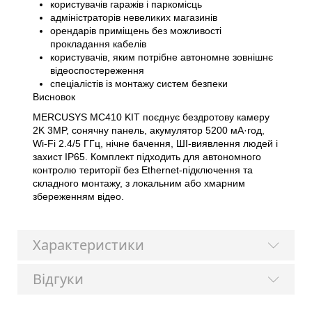
користувачів гаражів і паркомісць
адміністраторів невеликих магазинів
орендарів приміщень без можливості
прокладання кабелів
користувачів, яким потрібне автономне зовнішнє
відеоспостереження
спеціалістів із монтажу систем безпеки
Висновок
MERCUSYS MC410 KIT поєднує бездротову камеру
2K 3MP, сонячну панель, акумулятор 5200 мА·год,
Wi-Fi 2.4/5 ГГц, нічне бачення, ШІ-виявлення людей і
захист IP65. Комплект підходить для автономного
контролю території без Ethernet-підключення та
складного монтажу, з локальним або хмарним
збереженням відео.
Характеристики
Відгуки