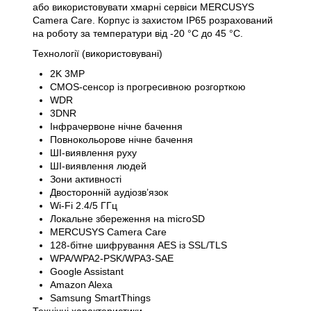
або використовувати хмарні сервіси MERCUSYS
Camera Care. Корпус із захистом IP65 розрахований
на роботу за температури від -20 °C до 45 °C.
Технології (використовувані)
2K 3MP
CMOS-сенсор із прогресивною розгорткою
WDR
3DNR
Інфрачервоне нічне бачення
Повнокольорове нічне бачення
ШІ-виявлення руху
ШІ-виявлення людей
Зони активності
Двосторонній аудіозв’язок
Wi-Fi 2.4/5 ГГц
Локальне збереження на microSD
MERCUSYS Camera Care
128-бітне шифрування AES із SSL/TLS
WPA/WPA2-PSK/WPA3-SAE
Google Assistant
Amazon Alexa
Samsung SmartThings