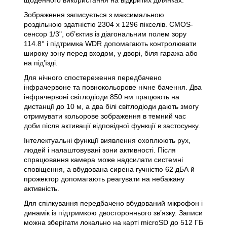
щоденного використання на відкритих ділянках.
Зображення записується з максимальною
роздільною здатністю 2304 x 1296 пікселів. CMOS-
сенсор 1/3", об’єктив із діагональним полем зору
114.8° і підтримка WDR допомагають контролювати
широку зону перед входом, у дворі, біля гаража або
на під’їзді.
Для нічного спостереження передбачено
інфрачервоне та повнокольорове нічне бачення. Два
інфрачервоні світлодіоди 850 нм працюють на
дистанції до 10 м, а два білі світлодіоди дають змогу
отримувати кольорове зображення в темний час
доби після активації відповідної функції в застосунку.
Інтелектуальні функції виявлення охоплюють рух,
людей і налаштовувані зони активності. Після
спрацювання камера може надсилати системні
сповіщення, а вбудована сирена гучністю 62 дБА й
прожектор допомагають реагувати на небажану
активність.
Для спілкування передбачено вбудований мікрофон і
динамік із підтримкою двостороннього зв’язку. Записи
можна зберігати локально на карті microSD до 512 ГБ