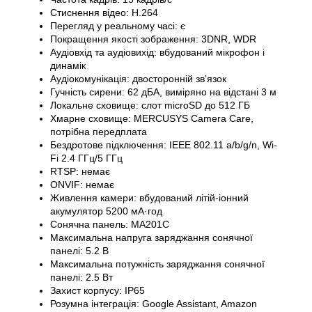
Стиснення відео: H.264
Перегляд у реальному часі: є
Покращення якості зображення: 3DNR, WDR
Аудіовхід та аудіовихід: вбудований мікрофон і
динамік
Аудіокомунікація: двосторонній зв’язок
Гучність сирени: 62 дБА, виміряно на відстані 3 м
Локальне сховище: слот microSD до 512 ГБ
Хмарне сховище: MERCUSYS Camera Care,
потрібна передплата
Бездротове підключення: IEEE 802.11 a/b/g/n, Wi-
Fi 2.4 ГГц/5 ГГц
RTSP: немає
ONVIF: немає
Живлення камери: вбудований літій-іонний
акумулятор 5200 мА·год
Сонячна панель: MA201C
Максимальна напруга заряджання сонячної
панелі: 5.2 В
Максимальна потужність заряджання сонячної
панелі: 2.5 Вт
Захист корпусу: IP65
Розумна інтеграція: Google Assistant, Amazon