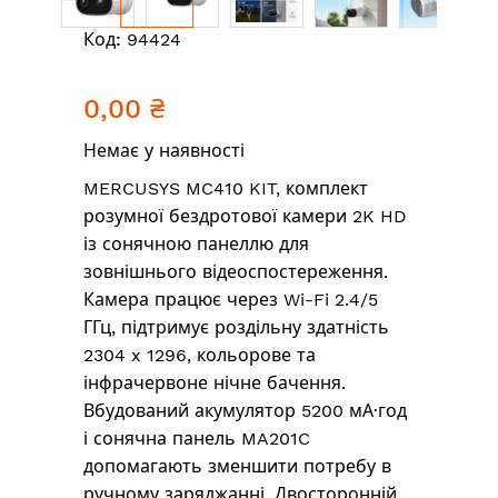
Перейти
Код:
94424
до
початку
0,00 ₴
галереї
зображень
Немає у наявності
MERCUSYS MC410 KIT, комплект
розумної бездротової камери 2K HD
із сонячною панеллю для
зовнішнього відеоспостереження.
Камера працює через Wi-Fi 2.4/5
ГГц, підтримує роздільну здатність
2304 x 1296, кольорове та
інфрачервоне нічне бачення.
Вбудований акумулятор 5200 мА·год
і сонячна панель MA201C
допомагають зменшити потребу в
ручному заряджанні. Двосторонній