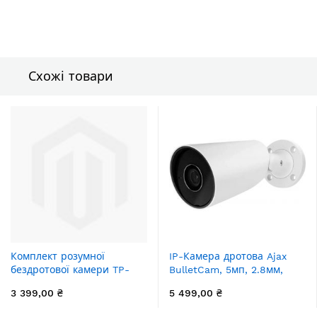
Схожі товари
Комплект розумної
IP-Камера дротова Ajax
бездротової камери TP-
BulletCam, 5мп, 2.8мм,
LINK TAPO C411 KIT 2K QHD
Poe, True WDR, IP 65, ІЧ
3 399,00 ₴
5 499,00 ₴
та сонячної панелі
35м, аудіо, кут огляду 100°
до 110°, вулична, біла