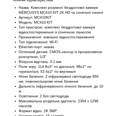
Технічні характеристики
Назва: Комплект розумної бездротової камери
MERCUSYS MC410 KIT 2K HD та сонячної панелі
Артикул: MC410KIT
Модель: MC410 KIT
Тип пристрою: комплект бездротової камери
відеоспостереження із сонячною панеллю
Призначення: зовнішнє відеоспостереження
Тип підключення: Wi-Fi
Ethernet-порт: немає
Оптичний датчик: CMOS-сенсор із прогресивною
розгорткою, 1/3"
Фокусна відстань: 3.1 мм
Поле зору: 114.8±3° по діагоналі, 98±2° по
горизонталі, 53.4±2° по вертикалі
Нічне бачення: 2 інфрачервоні світлодіоди 850
нм, повнокольорове нічне бачення
Дальність інфрачервоного нічного бачення: до 10
м
Освітлення: 2 білі світлодіоди
Максимальна роздільна здатність: 2304 x 1296
пікселів
Формат відео: 2K 3MP
Частота кадрів: 15 кадрів/с