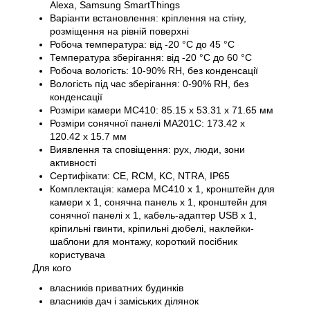
Alexa, Samsung SmartThings
Варіанти встановлення: кріплення на стіну,
розміщення на рівній поверхні
Робоча температура: від -20 °C до 45 °C
Температура зберігання: від -20 °C до 60 °C
Робоча вологість: 10-90% RH, без конденсації
Вологість під час зберігання: 0-90% RH, без
конденсації
Розміри камери MC410: 85.15 x 53.31 x 71.65 мм
Розміри сонячної панелі MA201C: 173.42 x
120.42 x 15.7 мм
Виявлення та сповіщення: рух, люди, зони
активності
Сертифікати: CE, RCM, KC, NTRA, IP65
Комплектація: камера MC410 x 1, кронштейн для
камери x 1, сонячна панель x 1, кронштейн для
сонячної панелі x 1, кабель-адаптер USB x 1,
кріпильні гвинти, кріпильні дюбелі, наклейки-
шаблони для монтажу, короткий посібник
користувача
Для кого
власників приватних будинків
власників дач і заміських ділянок