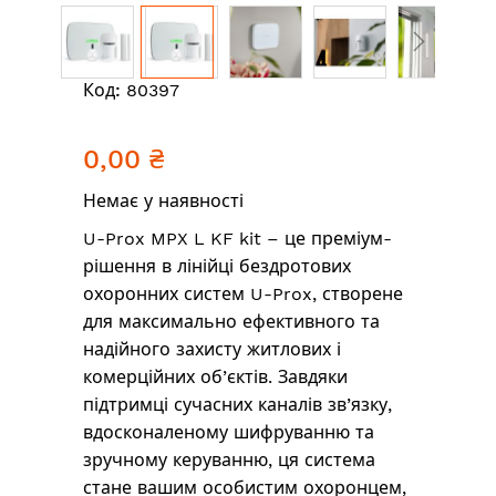
Перейти
Код:
80397
до
початку
0,00 ₴
галереї
зображень
Немає у наявності
U-Prox MPX L KF kit – це преміум-
рішення в лінійці бездротових
охоронних систем U-Prox, створене
для максимально ефективного та
надійного захисту житлових і
комерційних об’єктів. Завдяки
підтримці сучасних каналів зв’язку,
вдосконаленому шифруванню та
зручному керуванню, ця система
стане вашим особистим охоронцем,