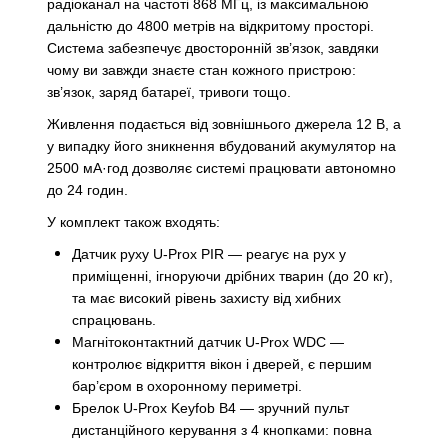
радіоканал на частоті 868 МГц, із максимальною
дальністю до 4800 метрів на відкритому просторі.
Система забезпечує двосторонній зв’язок, завдяки
чому ви завжди знаєте стан кожного пристрою:
зв’язок, заряд батареї, тривоги тощо.
Живлення подається від зовнішнього джерела 12 В, а
у випадку його зникнення вбудований акумулятор на
2500 мА·год дозволяє системі працювати автономно
до 24 годин.
У комплект також входять:
Датчик руху U-Prox PIR — реагує на рух у
приміщенні, ігноруючи дрібних тварин (до 20 кг),
та має високий рівень захисту від хибних
спрацювань.
Магнітоконтактний датчик U-Prox WDC —
контролює відкриття вікон і дверей, є першим
бар’єром в охоронному периметрі.
Брелок U-Prox Keyfob B4 — зручний пульт
дистанційного керування з 4 кнопками: повна