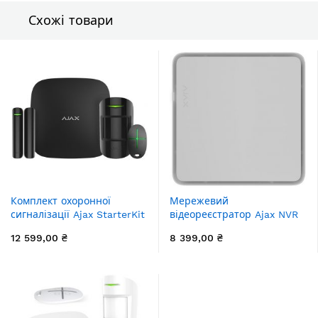
Схожі товари
Комплект охоронної
Мережевий
сигналізації Ajax StarterKit
відеореєстратор Ajax NVR
2, hub2, motionprotect,
HAC, HDMI, 8 каналів,
12 599,00 ₴
8 399,00 ₴
doorprotect, spacecontrol,
білий
jeweller, бездротовий,
чорний