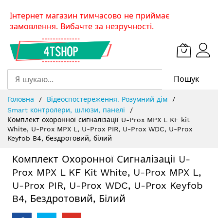
Skip
Інтернет магазин тимчасово не приймає
to
замовлення. Вибачте за незручності.
Content
Пошук
Головна
Відеоспостереження. Розумний дім
Smart контролери, шлюзи, панелі
Комплект охоронної сигналізації U-Prox MPX L KF kit
White, U-Prox MPX L, U-Prox PIR, U-Prox WDC, U-Prox
Keyfob B4, бездротовий, білий
Комплект Охоронної Сигналізації U-
Prox MPX L KF Kit White, U-Prox MPX L,
U-Prox PIR, U-Prox WDC, U-Prox Keyfob
B4, Бездротовий, Білий