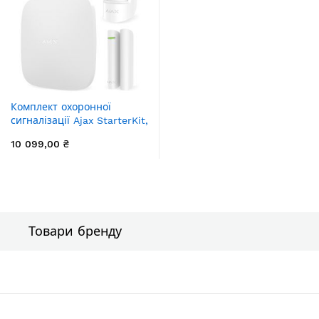
Комплект охоронної
сигналізації Ajax StarterKit,
hub, motionprotect,
10 099,00 ₴
doorprotect, spacecontrol,
jeweller, бездротовий,
білий (20288.56.WH1)
Товари бренду