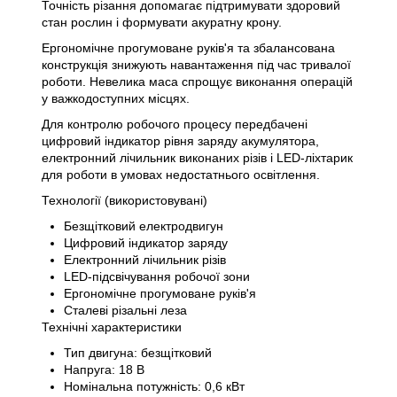
Точність різання допомагає підтримувати здоровий
стан рослин і формувати акуратну крону.
Ергономічне прогумоване руків'я та збалансована
конструкція знижують навантаження під час тривалої
роботи. Невелика маса спрощує виконання операцій
у важкодоступних місцях.
Для контролю робочого процесу передбачені
цифровий індикатор рівня заряду акумулятора,
електронний лічильник виконаних різів і LED-ліхтарик
для роботи в умовах недостатнього освітлення.
Технології (використовувані)
Безщітковий електродвигун
Цифровий індикатор заряду
Електронний лічильник різів
LED-підсвічування робочої зони
Ергономічне прогумоване руків'я
Сталеві різальні леза
Технічні характеристики
Тип двигуна: безщітковий
Напруга: 18 В
Номінальна потужність: 0,6 кВт