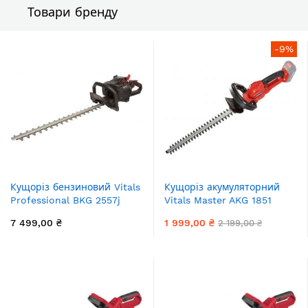
Товари бренду
-9%
Кущоріз бензиновий Vitals
Кущоріз акумуляторний
Professional BKG 2557j
Vitals Master AKG 1851
0,75кВт/1,0к.с. 320мл 57см
SmartLine+ 18В 51см крок
7 499,00 ₴
1 999,00 ₴
2 199,00 ₴
D27мм 5.5кг
різу 15мм 2.13кг без АКБ та
ЗП