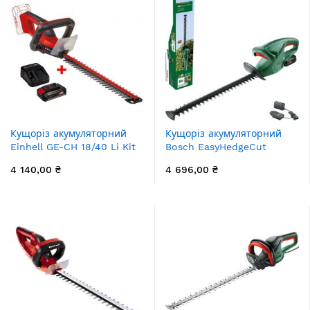
Кущоріз акумуляторний
Кущоріз акумуляторний
Einhell GE-CH 18/40 Li Kit
Bosch EasyHedgeCut
PXC 18В акб 1х2.5А·год
EasyHedgeCut 18-45 18В
4 140,00 ₴
4 696,00 ₴
40см крок різу 13мм 2кг
акб 1х2А·год лезо 45см
крок різу 15мм ЗП 3.7кг