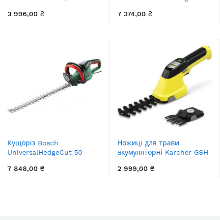
Solo 18В PXC 60см крок
18 18В 43мм крок різу
3 996,00 ₴
7 374,00 ₴
різу 22мм 2.9кг без АКБ та
16мм 3.6кг без АКБ та ЗП
ЗП
Кущоріз Bosch
Ножиці для трави
UniversalHedgeCut 50
акумуляторні Karcher GSH
480Вт 50см крок різу 26мм
2 Plus
7 848,00 ₴
2 999,00 ₴
3.67кг