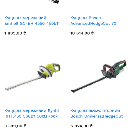
Кущоріз мережевий
Кущоріз Bosch
Einhell GC-EH 4550 450Вт
AdvancedHedgeCut 70
56см 1600об/хв крок різу
500Вт 70см крок різу 34мм
1 899,00 ₴
10 614,00 ₴
16мм 2.5кг
4.1кг
Кущоріз мережевий Ryobi
Кущоріз акумуляторний
RHT5150 500Вт 50см крок
Bosch UniversalHedgeCut
різу 22мм 2.9кг
18V-50 18В 50мм крок різу
3 399,00 ₴
6 924,00 ₴
20мм 2.3кг без АКБ та ЗП