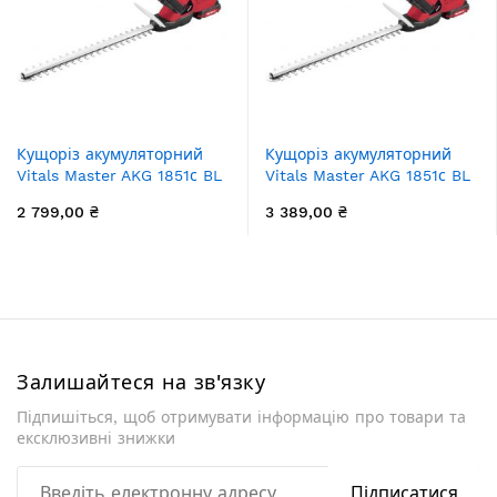
Кущоріз акумуляторний
Кущоріз акумуляторний
Vitals Master AKG 1851с BL
Vitals Master AKG 1851с BL
18В 51см D різу 27мм
18В акб 1х2.0А·год 51см D
2 799,00 ₴
3 389,00 ₴
1300об/хв 2.3кг без АКБ та
різу 27мм 1300об/хв ЗП
ЗП
2.91кг
Залишайтеся на зв'язку
Підпишіться, щоб отримувати інформацію про товари та
ексклюзивні знижки
Підписатися