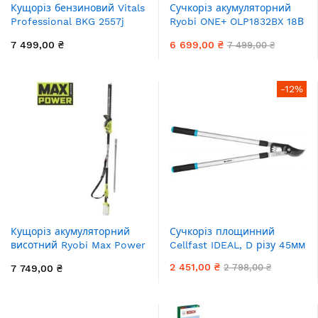
Кущоріз бензиновий Vitals
Сучкоріз акумуляторний
Professional BKG 2557j
Ryobi ONE+ OLP1832BX 18В
0,75кВт/1,0к.с. 320мл 57см
різ 32мм 250Нм 1.9кг без
7 499,00 ₴
6 699,00 ₴
7 499,00 ₴
D27мм 5.5кг
АКБ та ЗП
-12%
Кущоріз акумуляторний
Сучкоріз площинний
висотний Ryobi Max Power
Cellfast IDEAL, D різу 45мм
RY36PHT50A-0 36В 50см
2 451,00 ₴
2 798,00 ₴
7 749,00 ₴
крок різу 22мм 4.2кг без
АКБ та ЗП