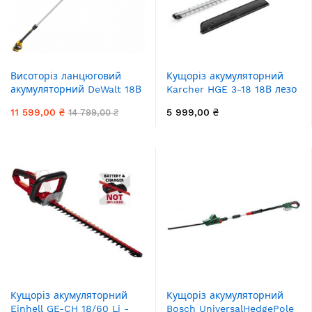
Висоторіз ланцюговий
Кущоріз акумуляторний
акумуляторний DeWalt 18В
Karcher HGE 3-18 18В лезо
шина 20см штанга 180-
50см крок різу 22мм 2.41кг
11 599,00 ₴
5 999,00 ₴
14 799,00 ₴
280см 4.0кг без АКБ та ЗП
без АКБ та ЗП
Кущоріз акумуляторний
Кущоріз акумуляторний
Einhell GE-CH 18/60 Li -
Bosch UniversalHedgePole