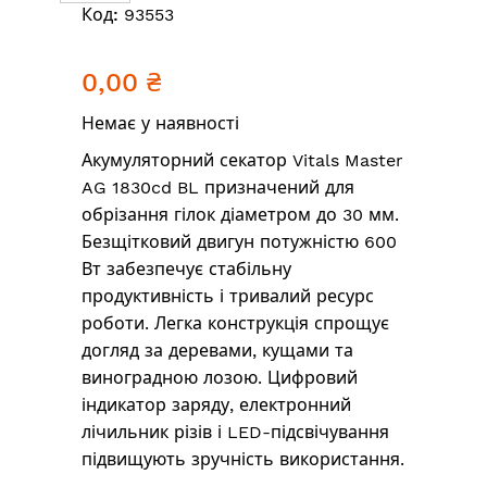
Перейти
Код:
93553
до
початку
0,00 ₴
галереї
зображень
Немає у наявності
Акумуляторний секатор Vitals Master
AG 1830cd BL призначений для
обрізання гілок діаметром до 30 мм.
Безщітковий двигун потужністю 600
Вт забезпечує стабільну
продуктивність і тривалий ресурс
роботи. Легка конструкція спрощує
догляд за деревами, кущами та
виноградною лозою. Цифровий
індикатор заряду, електронний
лічильник різів і LED-підсвічування
підвищують зручність використання.