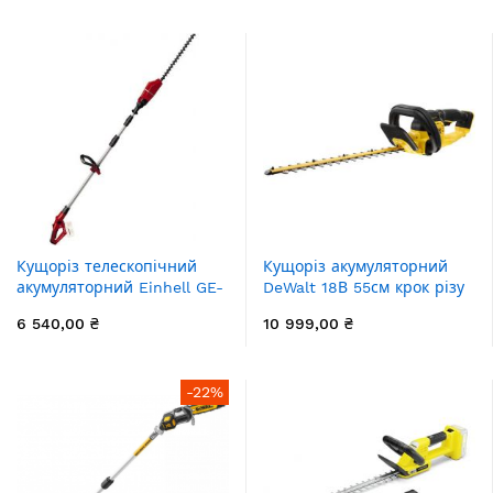
Кущоріз телескопічний
Кущоріз акумуляторний
акумуляторний Einhell GE-
DeWalt 18В 55см крок різу
HH 18/45 Li T - Solo 18В
25мм 2.9кг без АКБ та ЗП
6 540,00 ₴
10 999,00 ₴
450мм штанга 0.88-1.82м
4.28кг без АКБ та ЗП
-22%