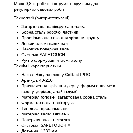
Маса 0,8 кг робить інструмент зручним для
регулярних садових робіт.
Технології (використовувані)
Загартована напівкругла головка
Борна сталь робочої частини
Профільоване лезо для зрізання ґрунту
Легкий алюмінієвий вал
Нековзка поверхня вала
Система SAFETOUCH
Ручне формування меж газону
Технічні характеристики
Назва: Ніж для газону Cellfast IPRO
Артикул: 40-216
Призначення: зрізання дерну, формування меж
газону, доріжок, алей і клумб
Матеріал головки: загартована борна сталь
Форма головки: напівкругла
Тип леза: профільоване
Матеріал вала: алюміній
Поверхня вала: нековзка
Система: SAFETOUCH™
Довжина: 1330 мм