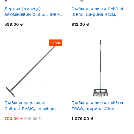
Держак (живець)
Граблі для листя Cellfast
алюмінієвий Cellfast IDEAL
IDEAL, ширина 43см,
PRO 164см, 0.5кг
175см, 0.7кг
599,00 ₴
812,00 ₴
-26%
Граблі універсальні
Граблі для листя Cellfast
Cellfast BASIC, 14 зубців,
ERGO, ширина 43см,
ширина 37см, 154см, 0.8кг
177см, 0.8кг
700,00 ₴
1 076,00 ₴
940,00 ₴