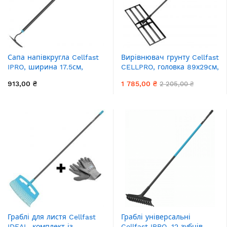
Сапа напівкругла Cellfast
Вирівнювач грунту Cellfast
IPRO, ширина 17.5см,
CELLPRO, головка 89х29см,
130см, 0.6кг
167см, 3.2кг
913,00 ₴
1 785,00 ₴
2 205,00 ₴
Граблі для листя Cellfast
Граблі універсальні
IDEAL, комплект із
Cellfast IPRO, 12 зубців,