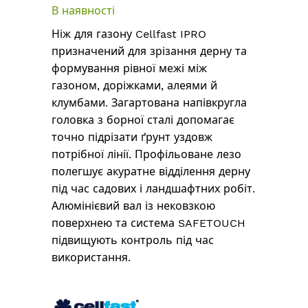
зображень
В наявності
Ніж для газону Cellfast IPRO
призначений для зрізання дерну та
формування рівної межі між
газоном, доріжками, алеями й
клумбами. Загартована напівкругла
головка з борної сталі допомагає
точно підрізати ґрунт уздовж
потрібної лінії. Профільоване лезо
полегшує акуратне відділення дерну
під час садових і ландшафтних робіт.
Алюмінієвий вал із нековзкою
поверхнею та система SAFETOUCH
підвищують контроль під час
використання.