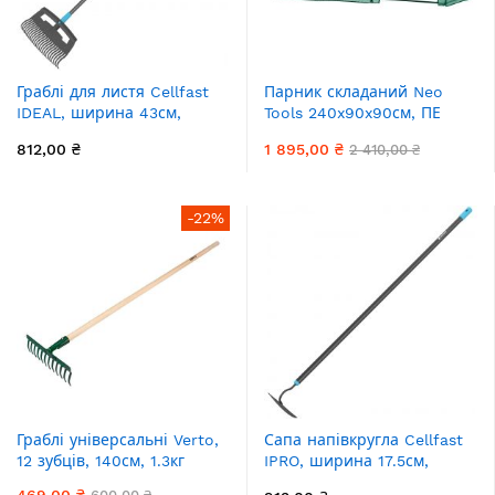
Граблі для листя Cellfast
Парник складаний Neo
IDEAL, ширина 43см,
Tools 240x90x90см, ПЕ
175см, 0.7кг
плівка 135г, зелений
812,00 ₴
1 895,00 ₴
2 410,00 ₴
-22%
Граблі універсальні Verto,
Сапа напівкругла Cellfast
12 зубців, 140см, 1.3кг
IPRO, ширина 17.5см,
130см, 0.6кг
469,00 ₴