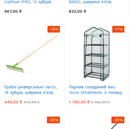
Cellfast IPRO, 12 зубців,
BASIC, ширина 43см,
ширина 41.2см, 168см,
163см, 0.6кг
967,00 ₴
823,00 ₴
0.8кг
-16%
-17%
Граблі універсальні Verto,
Парник складаний Neo
16 зубців, ширина 43см,
Tools 160х69х49, 4 полиці,
131см, 1.25кг
ПВХ плівка, прозорий
449,00 ₴
1 790,00 ₴
535,00 ₴
2 145,00 ₴
-26%
-26%