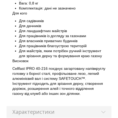
Вага: 0,8 кг
Комплектація: дані не зазначено
Для кого
Для садівників
Для дачників
Для ландшафтних майстрів
Для працівників із догляду за газонами
Для власників приватних будинків
Для працівників благоустрою територій
Для майстрів, яким потрібен ручний інструмент
для зрізання дерну та формування краю газону
Висновок
Cellfast IPRO 40-216 поєднує загартовану напівкруглу
головку з борної сталі, профільоване лезо, легкий
алюмінієвий вал і систему SAFETOUCH™.
Інструмент підходить для зрізання дерну, створення
доріжок, розширення алей і точного відділення
газону від клумб або інших зон ділянки.
Характеристики