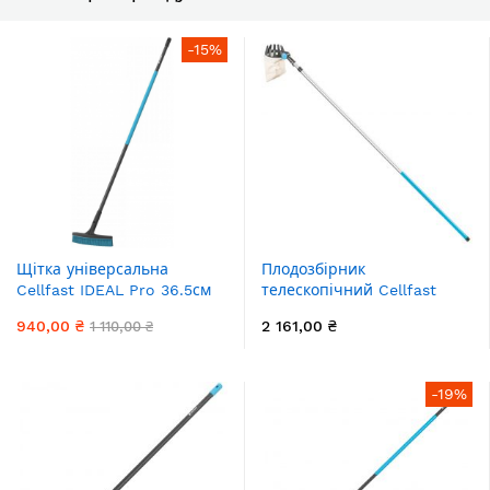
-15%
Щітка універсальна
Плодозбірник
Cellfast IDEAL Pro 36.5см
телескопічний Cellfast
176см 0.9кг
IDEAL 165-305см 700гр
940,00 ₴
2 161,00 ₴
1 110,00 ₴
-19%