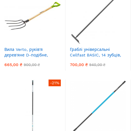
Вила Verto, руків'я
Граблі універсальні
дерев'яне D-подібне,
Cellfast BASIC, 14 зубців,
126.5см, 1.42кг
ширина 37см, 154см, 0.8кг
665,00 ₴
700,00 ₴
900,00 ₴
940,00 ₴
-21%