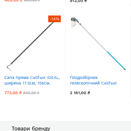
600,00 ₴
913,00 ₴
-14%
Сапа пряма Cellfast IDEAL,
Плодозбірник
ширина 17.5см, 158см,
телескопічний Cellfast
0.6кг
IDEAL 165-305см 700гр
773,00 ₴
2 161,00 ₴
900,00 ₴
Товари бренду