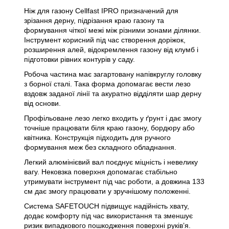
Ніж для газону Cellfast IPRO призначений для
зрізання дерну, підрізання краю газону та
формування чіткої межі між різними зонами ділянки.
Інструмент корисний під час створення доріжок,
розширення алей, відокремлення газону від клумб і
підготовки рівних контурів у саду.
Робоча частина має загартовану напівкруглу головку
з борної сталі. Така форма допомагає вести лезо
вздовж заданої лінії та акуратно відділяти шар дерну
від основи.
Профільоване лезо легко входить у ґрунт і дає змогу
точніше працювати біля краю газону, бордюру або
квітника. Конструкція підходить для ручного
формування меж без складного обладнання.
Легкий алюмінієвий вал поєднує міцність і невелику
вагу. Нековзка поверхня допомагає стабільно
утримувати інструмент під час роботи, а довжина 133
см дає змогу працювати у зручнішому положенні.
Система SAFETOUCH підвищує надійність хвату,
додає комфорту під час використання та зменшує
ризик випадкового пошкодження поверхні руків’я.