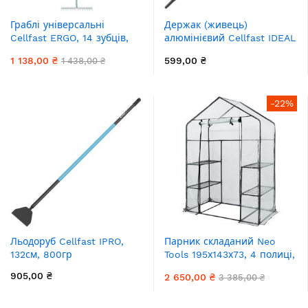
Граблі універсальні
Держак (живець)
Cellfast ERGO, 14 зубців,
алюмінієвий Cellfast IDEAL
ширина 37см, 152см, 0.9кг
PRO 164см, 0.5кг
1 138,00 ₴
599,00 ₴
1 438,00 ₴
-22%
Льодоруб Cellfast IPRO,
Парник складаний Neo
132см, 800гр
Tools 195х143х73, 4 полиці,
ПВХ плівка, зелений
905,00 ₴
2 650,00 ₴
3 385,00 ₴