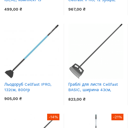
рукавичками BASIC,
ширина 41.2см, 168см,
499,00 ₴
967,00 ₴
ширина 52.5см, 178см,
0.8кг
0.74кг
Льодоруб Cellfast IPRO,
Граблі для листя Cellfast
132см, 800гр
BASIC, ширина 43см,
163см, 0.6кг
905,00 ₴
823,00 ₴
-14%
-21%