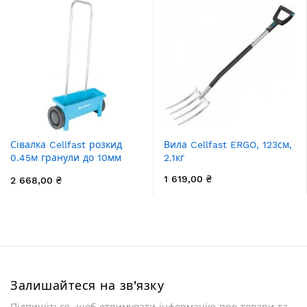
Сівалка Cellfast розкид
Вила Cellfast ERGO, 123см,
0.45м гранули до 10мм
2.1кг
контейнер 12л
1 619,00 ₴
2 668,00 ₴
Залишайтеся на зв'язку
Підпишіться, щоб отримувати інформацію про товари та