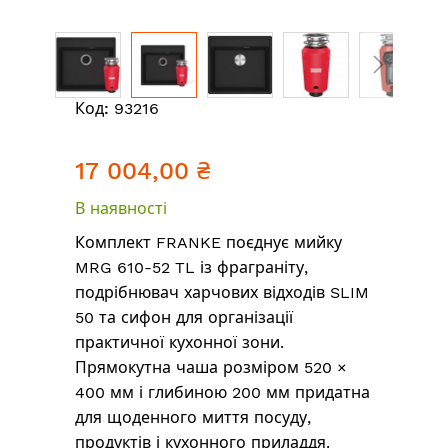
Перейти
Код:
93216
до
початку
17 004,00 ₴
галереї
зображень
В наявності
Комплект FRANKE поєднує мийку
MRG 610-52 TL із фраграніту,
подрібнювач харчових відходів SLIM
50 та сифон для організації
практичної кухонної зони.
Прямокутна чаша розміром 520 ×
400 мм і глибиною 200 мм придатна
для щоденного миття посуду,
продуктів і кухонного приладдя.