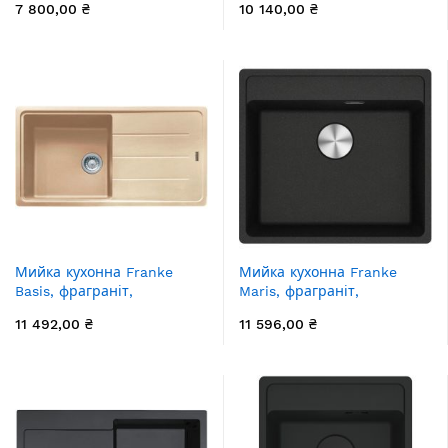
7 800,00 ₴
10 140,00 ₴
620х435х200мм, чаша - 1,
620х500х200мм, чаша - 1,
накладна, BSG 611-62,
врізна, CNG 611-62 TL,
сірий камінь
сірий сланець
Мийка кухонна Franke
Мийка кухонна Franke
Basis, фраграніт,
Maris, фраграніт,
прямокутник, з крилом,
прямокутник, без крила,
11 492,00 ₴
11 596,00 ₴
970х500х200мм, чаша - 1,
560х510х200мм, чаша - 1,
накладна, BFG 611-97,
врізна, MRG 610-52 TL,
бежевий
онікс