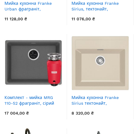
Мийка кухонна Franke
Мийка кухонна Franke
Urban фраграніт,
Sirius, тектонайт,
прямокут., без крила,
прямокутник, без крила,
11 128,00 ₴
11 076,00 ₴
560х500х230мм, чаша - 1,
560х435х200мм, чаша -
врізна, онікс
1,5, під стільницю, SID 160,
чорний
Комплект - мийка MRG
Мийка кухонна Franke
110-52 фраграніт, сірий
Sirius тектонайт,
камінь, 125.0701.777 і
прямокут., без крила,
17 004,00 ₴
8 320,00 ₴
подрібнювач харч.
560х530х200мм, чаша - 1,
відходів SLIM 50,
врізна, бежевий
134.0715.098, вкл. Сифон