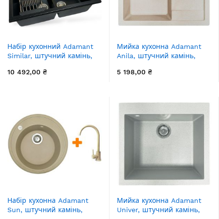
Набір кухонний Adamant
Мийка кухонна Adamant
Similar, штучний камінь,
Anila, штучний камінь,
прямокут., без крила,
прямокут., з крилом,
10 492,00 ₴
5 198,00 ₴
885x505x230мм, чаша - 2,
645х495х200мм, чаша - 1,
врізна, чорний + змішувач
врізна, Avena
+ дозатор + ополіскувач
склянок + коландер
Набір кухонна Adamant
Мийка кухонна Adamant
Sun, штучний камінь,
Univer, штучний камінь,
кругла, без крила,
квадрат, без крила,