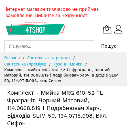
Skip
Інтернет магазин тимчасово не приймає
to
замовлення. Вибачте за незручності.
Content
Пошук
Головна
Сантехніка та ремонт
Сантехніка (преміум)
Кухонні мийки
Комплект - мийка MRG 610-52 TL фраграніт, чорний
матовий, 114.0668.819 і подрібнювач харч. відходів SLIM
50, 134.0715.098, вкл. Сифон
Комплект - Мийка MRG 610-52 TL
Фраграніт, Чорний Матовий,
114.0668.819 І Подрібнювач Харч.
Відходів SLIM 50, 134.0715.098, Вкл.
Сифон