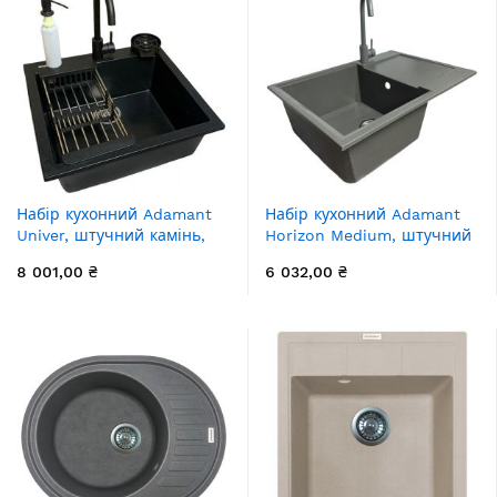
Набір кухонний Adamant
Набір кухонний Adamant
Univer, штучний камінь,
Horizon Medium, штучний
квадрат, без крила,
камінь, прямокут., з
8 001,00 ₴
6 032,00 ₴
560х500х200мм, чаша - 1,
крилом, 700х500х230мм,
врізна, чорний + змішувач
чаша - 1, врізна, сірий +
+ дозатор + ополіскувач
змішувач
склянок + коландер