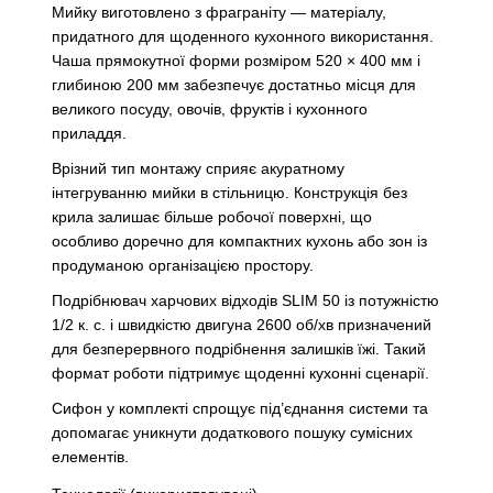
Мийку виготовлено з фраграніту — матеріалу,
придатного для щоденного кухонного використання.
Чаша прямокутної форми розміром 520 × 400 мм і
глибиною 200 мм забезпечує достатньо місця для
великого посуду, овочів, фруктів і кухонного
приладдя.
Врізний тип монтажу сприяє акуратному
інтегруванню мийки в стільницю. Конструкція без
крила залишає більше робочої поверхні, що
особливо доречно для компактних кухонь або зон із
продуманою організацією простору.
Подрібнювач харчових відходів SLIM 50 із потужністю
1/2 к. с. і швидкістю двигуна 2600 об/хв призначений
для безперервного подрібнення залишків їжі. Такий
формат роботи підтримує щоденні кухонні сценарії.
Сифон у комплекті спрощує під’єднання системи та
допомагає уникнути додаткового пошуку сумісних
елементів.