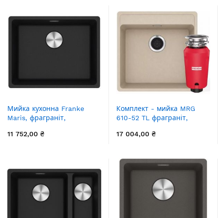
бежевий
в комплекті, UBG 611-78 XL,
миндаль
Мийка кухонна Franke
Комплект - мийка MRG
Maris, фраграніт,
610-52 TL фраграніт,
прямокутник, без крила,
бежевий, 114.0668.817 і
11 752,00 ₴
17 004,00 ₴
553х433х200мм, чаша - 1,
подрібнювач харч.
врізна, MRG 110-52, онікс
відходів SLIM 50,
134.0715.098, вкл. Сифон