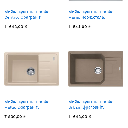
Мийка кухонна Franke
Мийка кухонна Franke
Centro, фраграніт,
Maris, нерж.сталь,
прямокутник, з крилом
прямокутник, без крила,
11 648,00 ₴
11 544,00 ₴
зліва, 780х500х200мм,
540х440х180мм, чаша - 1,
чаша - 1, врізна, CNG 611-
врізна, MRX 110-50, нерж
78 TL, білий
матова
Мийка кухонна Franke
Мийка кухонна Franke
Malta, фраграніт,
Urban, фраграніт,
прямокутник, з крилом,
прямокутник, з крилом,
7 800,00 ₴
11 648,00 ₴
620х435х200мм, чаша - 1,
780х500х220мм, чаша - 1,
накладна, BSG 611-62,
врізна, оборотна, коландер