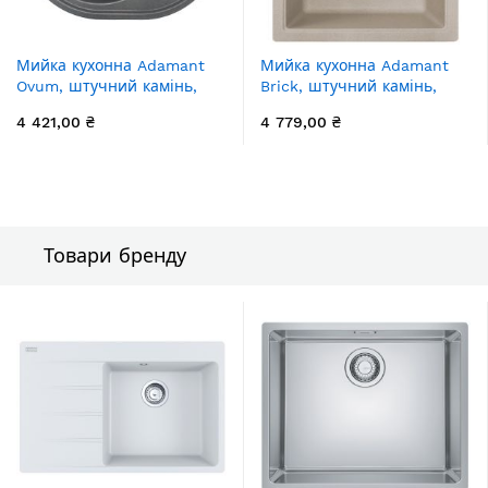
Мийка кухонна Adamant
Мийка кухонна Adamant
Ovum, штучний камінь,
Brick, штучний камінь,
овальна, з крилом,
квадрат, без крила,
4 421,00 ₴
4 779,00 ₴
615х495х200мм, чаша - 1,
460x515x200мм, чаша - 1,
врізна, сірий
врізна, Avena
Товари бренду