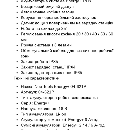
Акумуляторна система Energy+ 18 В
Безщітковий ріжучий двигун
Автоматичне косіння газону
Керування через мобільний застосунок
Датчик дощу з поверненням на зарядну станцію
Робота на схилах до 25°
Регулювання висоти косіння 20 / 30 / 40 / 50 / 60
мм
Ріжуча система з 3 лезами
Обмежувальний кабель для визначення робочої
зони
Захист робота IPX5
Захист зарядної станції IPX4
Захист адаптера живлення IP65
Технічні характеристики
Назва: Neo Tools Energy+ 04-621P
Артикул: 04-621P
Тип: акумуляторна робот-газонокосарка
Серія: Energy+
Напруга живлення: 18 В
Тип акумулятора: Li-Ion
Акумулятор у комплекті: Energy+ 6 А·год
Сумісні акумулятори: Energy+ 2 / 4 / 6 А·год