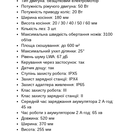
Тип двигуна: безщітковий електромотор
Потужність ріжучого двигуна: 50 Вт
Потужність приводу коліс: 20 Вт
Ширина косіння: 180 мм
Висота косіння: 20 / 30 / 40 / 50 / 60 мм
Кількість лез: 3 шт.
Максимальна швидкість обертання ножів: 3100
об/хв
Площа скошування: до 600 м²
Максимальний ухил ділянки: 25°
Рівень шуму LWA: 67 дБ
Керування через застосунок: так
Датчик дощу: так
Ступінь захисту робота: IPX5
Захист зарядної станції: IPX4
Захист адаптера живлення: IP65
Клас захисту робота: III
Клас захисту зарядної станції: II
Середній час заряджання акумулятора 2 А·год:
45 хв
Час роботи з акумулятором 2 А·год: 65 хв
Довжина: 520 мм
Ширина: 370 мм
Висота: 255 мм