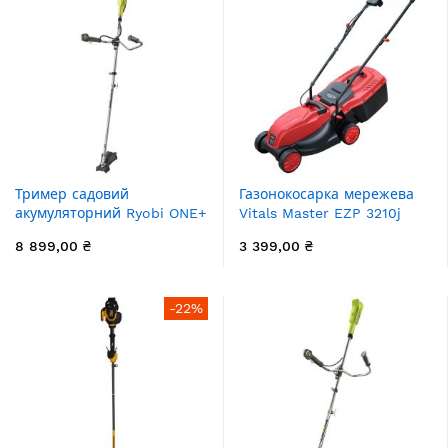
Тример садовий
Газонокосарка мережева
акумуляторний Ryobi ONE+
Vitals Master EZP 3210j
OBC1820B 18В 20см ніж/
1000Вт 32см 25л 25-65мм
8 899,00 ₴
3 399,00 ₴
ліска 30см ергоремені
6.7кг
Vertebrae 4.7кг без АКБ та
ЗП
-22%