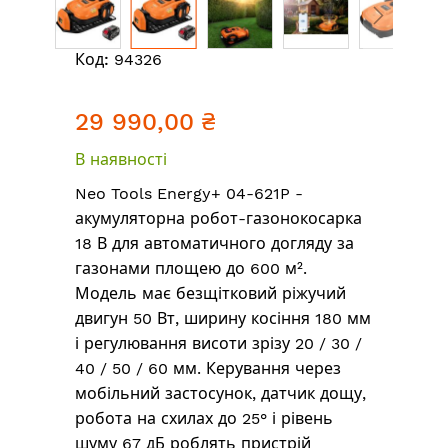
Перейти
Код:
94326
до
початку
29 990,00 ₴
галереї
зображень
В наявності
Neo Tools Energy+ 04-621P -
акумуляторна робот-газонокосарка
18 В для автоматичного догляду за
газонами площею до 600 м².
Модель має безщітковий ріжучий
двигун 50 Вт, ширину косіння 180 мм
і регулювання висоти зрізу 20 / 30 /
40 / 50 / 60 мм. Керування через
мобільний застосунок, датчик дощу,
робота на схилах до 25° і рівень
шуму 67 дБ роблять пристрій