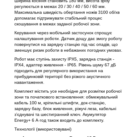
Ширина косіння становить 180 мм, висота зрізу
регулюється в межах 20 / 30 / 40 / 50 / 60 мм.
Максимальна швидкість обертання ножів 3100 об/хв
допомагає підтримувати стабільний процес
скошування в межах заданої робочої зони.
Керування через мобільний застосунок спрощує
налаштування роботи. Датчик дощу дає змогу роботу
повернутися на зарядну станцію під час опадів, що
зменшує ризик роботи в небажаних погодних умовах.
Робот має ступінь захисту IPX5, зарядна станція -
IPX4, адаптер живлення - IP65. Рівень шуму 67 дБ
підходить для регулярного використання на
прибудинковій території без різкого акустичного
навантаження.
Комплект містить усе необхідне для розмітки робочої
зони та початкового встановлення: обмежувальний
кабель 100 м, кріпильні штифти, док-станцію,
зарядну базу, блок живлення, ріжучі леза, кабельні
з’єднувачі та шестигранний ключ. Акумулятор
Energy+ 6 А·год також входить до комплекту.
Технології (використовувані)