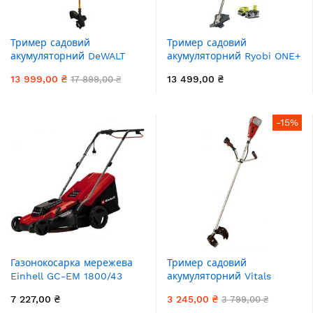
Тример садовий
Тример садовий
акумуляторний DeWALT
акумуляторний Ryobi ONE+
54В 38см 4.6кг без АКБ та
RBC18X20B4F 18В 20см
13 999,00 ₴
13 499,00 ₴
17 899,00 ₴
ЗП
ніж/ліска 30см 1х4А·год
ергоремені Vertebrae 4.7кг
-15%
Газонокосарка мережева
Тример садовий
Einhell GC-EM 1800/43
акумуляторний Vitals
1800Вт 43см 50л 20-65мм
Master AZT 36540 BL
7 227,00 ₴
3 245,00 ₴
3 799,00 ₴
12.2кг
SmartLine+ 36В(18+18)