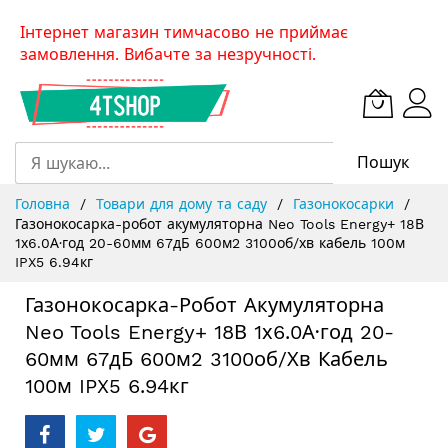
Skip
Інтернет магазин тимчасово не приймає
to
замовлення. Вибачте за незручності.
Content
Пошук
Головна
Товари для дому та саду
Газонокосарки
Газонокосарка-робот акумуляторна Neo Tools Energy+ 18В
1х6.0А·год 20-60мм 67дБ 600м2 3100об/хв кабель 100м
IPX5 6.94кг
Газонокосарка-Робот Акумуляторна
Neo Tools Energy+ 18В 1х6.0А·год 20-
60мм 67дБ 600м2 3100об/хв Кабель
100м IPX5 6.94кг