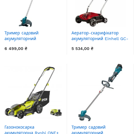
Тример садовий
Аератор-скарифікатор
акумуляторний
акумуляторний Einhell GC-
Konner&Sohnen KS BCT-
SC 18/28 Li-Solo 18В 28см
6 499,00 ₴
5 534,00 ₴
40V 40В літій-іонна 5500–
ножі 12шт 6.65кг без АКБ
7500об/хв 3.6кг без АКБ за
та ЗП
ЗП
Газонокосарка
Тример садовий
акумуляторна Ryobi ONE+
акумуляторний