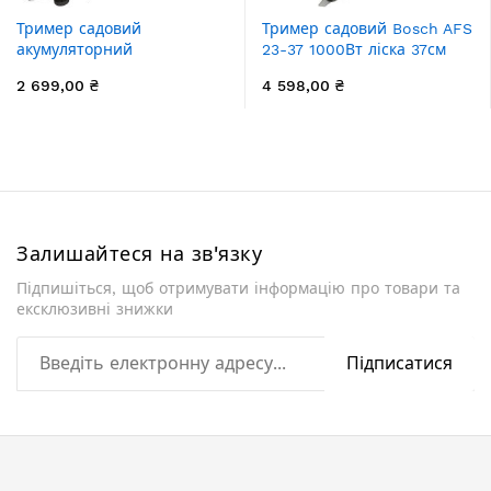
Тример садовий
Тример садовий Bosch AFS
акумуляторний
23-37 1000Вт ліска 37см
Konner&Sohnen KS CST-
ніж 23см 5.7кг
2 699,00 ₴
4 598,00 ₴
20V 20В літій-іонна
8000об/хв 2.8кг без АКБ за
ЗП
Залишайтеся на зв'язку
Підпишіться, щоб отримувати інформацію про товари та
ексклюзивні знижки
Підписатися