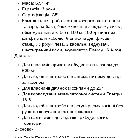
Маса: 6,94 кг
Гарантія: 3 роки
Сертифікація: CE
Комплектація: робот-газонокосарка, док-станція
та зарядна база, блок живлення з подовжувачем,
обмежувальний кабель 100 м, 100 кріпильних
штифтів для кабелю, 6 штифтів для фіксації
станції, 3 ріжучі леза, 2 кабельні з’єднувачі,
шестигранний ключ, акумулятор Energy+ 6 А·год
Для кого
Для власників приватних будинків із газоном до
600 м²
Для людей із потребою в автоматичному догляді
за газоном
Для власників ділянок зі схилами до 25°
Для користувачів акумуляторної системи Energy+
18 В
Для людей із потребою в регулярному косінні без
ручного керування газонокосаркою
Для садівників і доглядачів прибудинкових
територій
Висновок