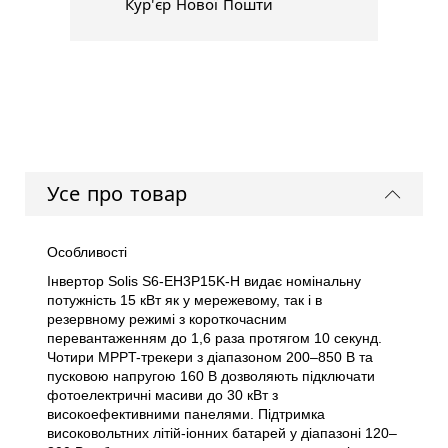
Кур'єр Нової Пошти
Усе про товар
Особливості
Інвертор Solis S6-EH3P15K-H видає номінальну
потужність 15 кВт як у мережевому, так і в
резервному режимі з короткочасним
перевантаженням до 1,6 раза протягом 10 секунд.
Чотири MPPT-трекери з діапазоном 200–850 В та
пусковою напругою 160 В дозволяють підключати
фотоелектричні масиви до 30 кВт з
високоефективними панелями. Підтримка
високовольтних літій-іонних батарей у діапазоні 120–