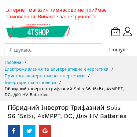
Skip
Інтернет магазин тимчасово не приймає
to
замовлення. Вибачте за незручності.
Content
Пошук
Головна
Електроживлення та альтернативна енергетика
Пристрої альтернативної енергетики
Інвертори і контролери
Гібридний інвертор трифазний Solis S6 15кВт, 4xMPPT,
DC, для HV Batteries
Гібридний Інвертор Трифазний Solis
S6 15кВт, 4xMPPT, DC, Для HV Batteries