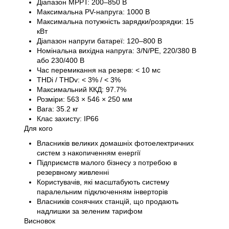
Діапазон MPPT: 200–850 В
Максимальна PV-напруга: 1000 В
Максимальна потужність зарядки/розрядки: 15
кВт
Діапазон напруги батареї: 120–800 В
Номінальна вихідна напруга: 3/N/PE, 220/380 В
або 230/400 В
Час перемикання на резерв: < 10 мс
THDi / THDv: < 3% / < 3%
Максимальний ККД: 97.7%
Розміри: 563 × 546 × 250 мм
Вага: 35.2 кг
Клас захисту: IP66
Для кого
Власників великих домашніх фотоелектричних
систем з накопиченням енергії
Підприємств малого бізнесу з потребою в
резервному живленні
Користувачів, які масштабують систему
паралельним підключенням інверторів
Власників сонячних станцій, що продають
надлишки за зеленим тарифом
Висновок