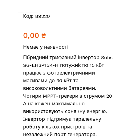
Перейти
Код:
89220
до
початку
0,00 ₴
галереї
зображень
Немає у наявності
Гібридний трифазний інвертор Solis
S6-EH3P15K-H потужністю 15 кВт
працює з фотоелектричними
масивами до 30 кВт та
високовольтними батареями.
Чотири MPPT-трекери з струмом 20
А на кожен максимально
використовують сонячну енергію.
Інвертор підтримує паралельну
роботу кількох пристроїв та
незалежний порт генератора.