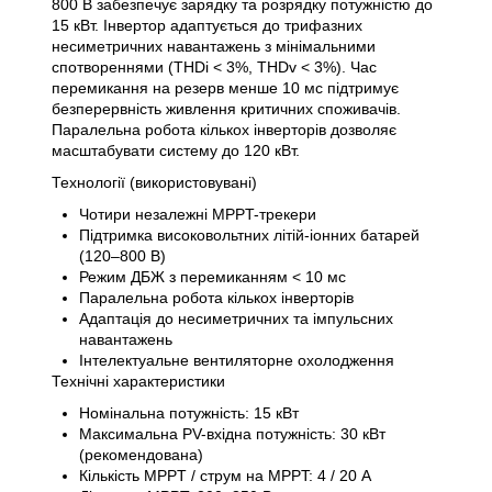
800 В забезпечує зарядку та розрядку потужністю до
15 кВт. Інвертор адаптується до трифазних
несиметричних навантажень з мінімальними
спотвореннями (THDi < 3%, THDv < 3%). Час
перемикання на резерв менше 10 мс підтримує
безперервність живлення критичних споживачів.
Паралельна робота кількох інверторів дозволяє
масштабувати систему до 120 кВт.
Технології (використовувані)
Чотири незалежні MPPT-трекери
Підтримка високовольтних літій-іонних батарей
(120–800 В)
Режим ДБЖ з перемиканням < 10 мс
Паралельна робота кількох інверторів
Адаптація до несиметричних та імпульсних
навантажень
Інтелектуальне вентиляторне охолодження
Технічні характеристики
Номінальна потужність: 15 кВт
Максимальна PV-вхідна потужність: 30 кВт
(рекомендована)
Кількість MPPT / струм на MPPT: 4 / 20 А