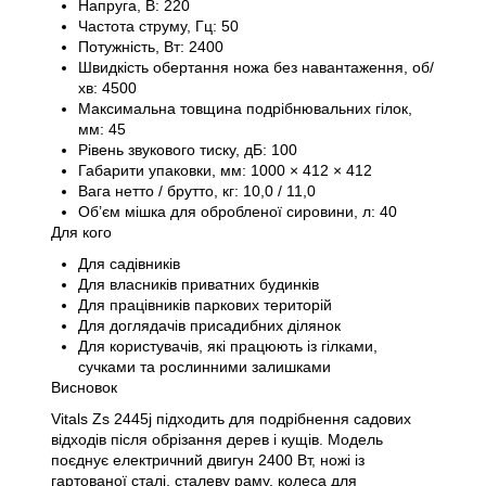
Напруга, В: 220
Частота струму, Гц: 50
Потужність, Вт: 2400
Швидкість обертання ножа без навантаження, об/
хв: 4500
Максимальна товщина подрібнювальних гілок,
мм: 45
Рівень звукового тиску, дБ: 100
Габарити упаковки, мм: 1000 × 412 × 412
Вага нетто / брутто, кг: 10,0 / 11,0
Об’єм мішка для обробленої сировини, л: 40
Для кого
Для садівників
Для власників приватних будинків
Для працівників паркових територій
Для доглядачів присадибних ділянок
Для користувачів, які працюють із гілками,
сучками та рослинними залишками
Висновок
Vitals Zs 2445j підходить для подрібнення садових
відходів після обрізання дерев і кущів. Модель
поєднує електричний двигун 2400 Вт, ножі із
гартованої сталі, сталеву раму, колеса для