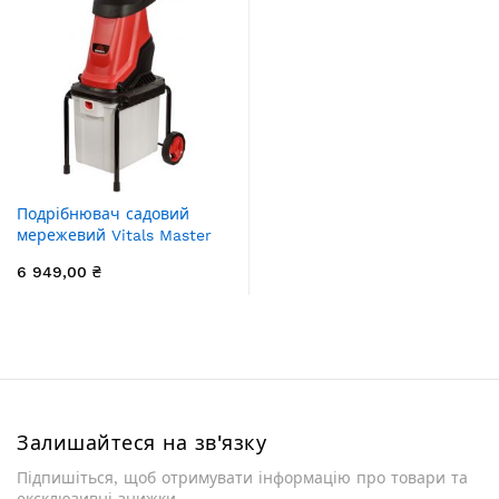
Подрібнювач садовий
мережевий Vitals Master
Zs 2845wt 2800Вт 45мм
6 949,00 ₴
50л 11.9кг ніж
Залишайтеся на зв'язку
Підпишіться, щоб отримувати інформацію про товари та
ексклюзивні знижки