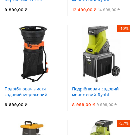
BIO_Master2200 2200Вт
RSH3045U 3000Вт 45мм
9 899,00 ₴
12 499,00 ₴
14 999,00 ₴
40мм 50л ніж 11.3кг
55л фреза 21кг
-10%
Подрібнювач листя
Подрібнювач садовий
садовий мережевий
мережевий Ryobi
SEQUOIA SELS1800 1800Вт
RSH2545B 2500Вт 45мм
6 699,00 ₴
8 999,00 ₴
9 999,00 ₴
80л 8.2кг
40л ніж 13.4кг
-27%