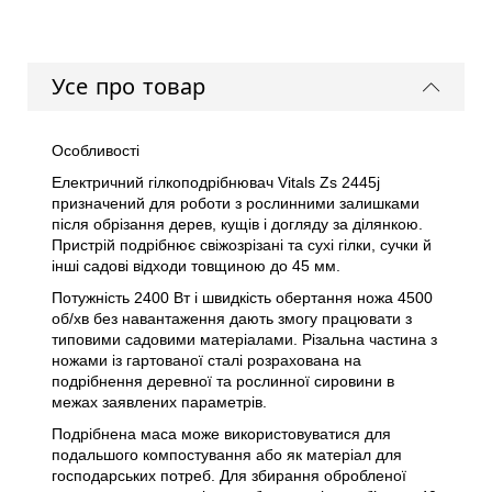
Усе про товар
Особливості
Електричний гілкоподрібнювач Vitals Zs 2445j
призначений для роботи з рослинними залишками
після обрізання дерев, кущів і догляду за ділянкою.
Пристрій подрібнює свіжозрізані та сухі гілки, сучки й
інші садові відходи товщиною до 45 мм.
Потужність 2400 Вт і швидкість обертання ножа 4500
об/хв без навантаження дають змогу працювати з
типовими садовими матеріалами. Різальна частина з
ножами із гартованої сталі розрахована на
подрібнення деревної та рослинної сировини в
межах заявлених параметрів.
Подрібнена маса може використовуватися для
подальшого компостування або як матеріал для
господарських потреб. Для збирання обробленої