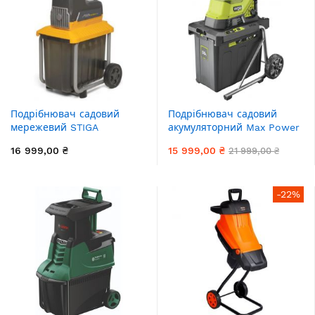
Подрібнювач садовий
Подрібнювач садовий
мережевий STIGA
акумуляторний Max Power
BIO_Silent2500 2500Вт
Ryobi RY36SHX40-0 36В
16 999,00 ₴
15 999,00 ₴
21 999,00 ₴
40мм 60л фреза 27.4кг
40мм 55л фреза
низькошумний 18кг без
АКБ та ЗП
-22%