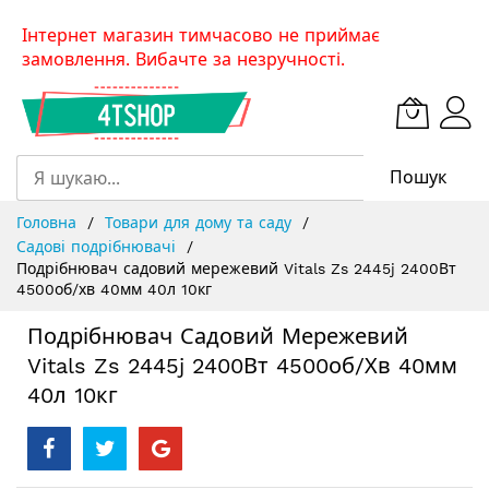
Skip
Інтернет магазин тимчасово не приймає
to
замовлення. Вибачте за незручності.
Content
Пошук
Головна
Товари для дому та саду
Садові подрібнювачі
Подрібнювач садовий мережевий Vitals Zs 2445j 2400Вт
4500об/хв 40мм 40л 10кг
Подрібнювач Садовий Мережевий
Vitals Zs 2445j 2400Вт 4500об/хв 40мм
40л 10кг