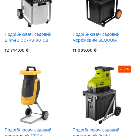
Подрібнювач садовий
Подрібнювач садовий
Einhell GC-RS 60 CB
мережевий SEQUOIA
2800Вт 45мм бак 60л ніж
SEGS2545BH 2500Вт 45мм
12 744,00 ₴
11 999,00 ₴
60л 27кг
-17%
Подрібнювач садовий
Подрібнювач садовий
мережевий STIGA
мережевий Ryobi