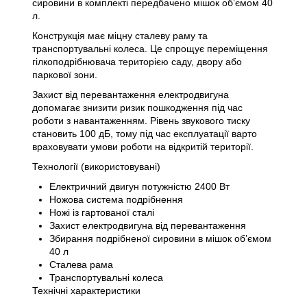
сировини в комплекті передбачено мішок об’ємом 40
л.
Конструкція має міцну сталеву раму та
транспортувальні колеса. Це спрощує переміщення
гілкоподрібнювача територією саду, двору або
паркової зони.
Захист від перевантаження електродвигуна
допомагає знизити ризик пошкодження під час
роботи з навантаженням. Рівень звукового тиску
становить 100 дБ, тому під час експлуатації варто
враховувати умови роботи на відкритій території.
Технології (використовувані)
Електричний двигун потужністю 2400 Вт
Ножова система подрібнення
Ножі із гартованої сталі
Захист електродвигуна від перевантаження
Збирання подрібненої сировини в мішок об’ємом
40 л
Сталева рама
Транспортувальні колеса
Технічні характеристики