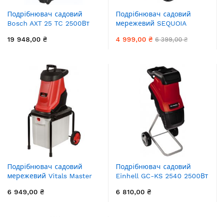
Подрібнювач садовий
Подрібнювач садовий
Bosch AXT 25 TC 2500Вт
мережевий SEQUOIA
40об/хв 45мм 53л 30.5кг
SEGS2445 2400Вт 45мм
19 948,00 ₴
4 999,00 ₴
6 399,00 ₴
ріжуча система Turbine-
50л 8.6кг
Cut низькошумний
Подрібнювач садовий
Подрібнювач садовий
мережевий Vitals Master
Einhell GC-KS 2540 2500Вт
Zs 2845wt 2800Вт 45мм
40мм ніж
6 949,00 ₴
6 810,00 ₴
50л 11.9кг ніж