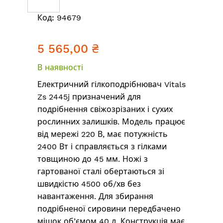
Перейти
Код:
94679
до
початку
5 565,00 ₴
галереї
зображень
В наявності
Електричний гілкоподрібнювач Vitals
Zs 2445j призначений для
подрібнення свіжозрізаних і сухих
рослинних залишків. Модель працює
від мережі 220 В, має потужність
2400 Вт і справляється з гілками
товщиною до 45 мм. Ножі з
гартованої сталі обертаються зі
швидкістю 4500 об/хв без
навантаження. Для збирання
подрібненої сировини передбачено
мішок об’ємом 40 л. Конструкція має